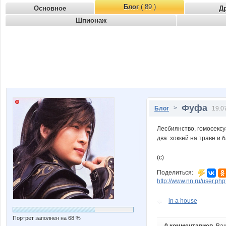
Блог
( 89 )
Основное
Д
Шпионаж
Фуфа
>
Блог
19.0
Лесбиянство, гомосексу
два: хоккей на траве и б
(c)
Поделиться:
http://www.nn.ru/user.p
in a house
Портрет заполнен на 68 %