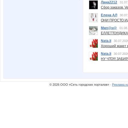
Лана2212
31.07
Сбор заказов. Ve
Елена АЛ
30.07
ОНИ ПРОСТО ИД
Мил@н@
01.08
ЕЛЛЕТТО!!!ДИК
Nata.li
30.07.202
Хороший жакет вс
Nata.li
30.07.202
НУ ЧТО!!! ЗАБИ
© 2026 ООО «Сеть городских порталов» ·
Реклама н