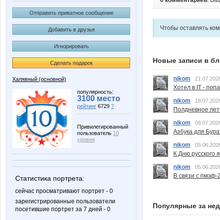
0 комментариев
. Ва
Отправить приватное сообщение
Чтобы оставлять ко
Добавить в друзья
Игнорировать
Новые записи в бл
Сделать подарок
nikom
21.07.202
Халявный (основной)
Хотел в IT - поп
популярность:
3100 место
nikom
18.07.202
рейтинг
6729
?
Полдневное лет
nikom
08.07.202
Привилегированный
Азбука для Бура
пользователь
10
уровня
nikom
05.06.202
К Дню русского 
nikom
05.06.202
В связи с пмэф-
Статистика портрета:
сейчас просматривают портрет - 0
зарегистрированные пользователи
Популярные за не
посетившие портрет за 7 дней - 0